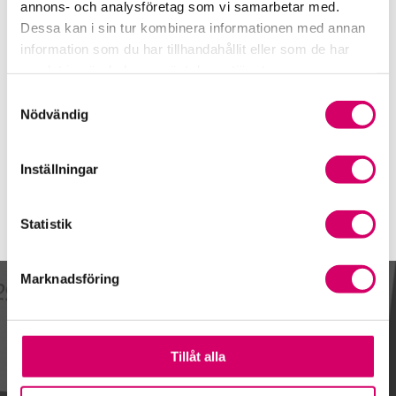
072-513 79 32
annons- och analysföretag som vi samarbetar med.
Dessa kan i sin tur kombinera informationen med annan
Mobiltelefon
information som du har tillhandahållit eller som de har
070-877 65 69
samlat in när du har använt deras tjänster.
E-post
Samtyckesval
Skicka e-post
Nödvändig
Inställningar
Statistik
Marknadsföring
Kalendarium
Tillåt alla