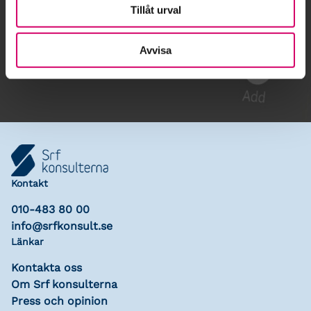
Tillåt urval
Gå till kalendariet
Avvisa
Lägg till i kalender
Kontakt
010-483 80 00
info@srfkonsult.se
Länkar
Kontakta oss
Om Srf konsulterna
Press och opinion