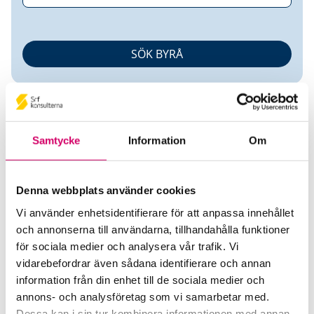
Samtycke
Information
Om
Johanna Johansson
Denna webbplats använder cookies
Vi använder enhetsidentifierare för att anpassa innehållet
Auktoriserad Redovisningskonsult
Srf
och annonserna till användarna, tillhandahålla funktioner
Certifierad Affärsrådgivare
för sociala medier och analysera vår trafik. Vi
vidarebefordrar även sådana identifierare och annan
Ludvig & Co AB
information från din enhet till de sociala medier och
Grästorp
annons- och analysföretag som vi samarbetar med.
Dessa kan i sin tur kombinera informationen med annan