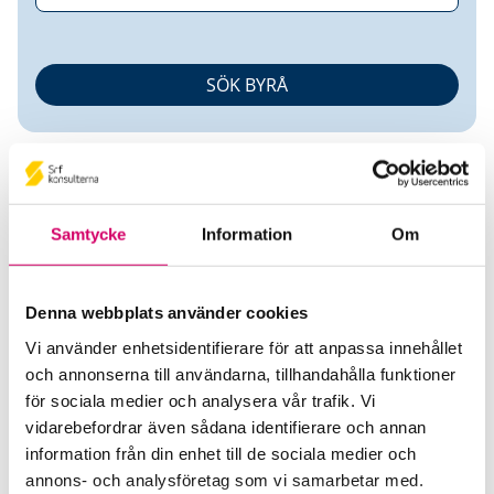
Samtycke
Information
Om
Julia Abrahamsson
Denna webbplats använder cookies
Vi använder enhetsidentifierare för att anpassa innehållet
Auktoriserad Redovisningskonsult
Srf
och annonserna till användarna, tillhandahålla funktioner
Certifierad Affärsrådgivare
för sociala medier och analysera vår trafik. Vi
AJC Konsulten AB
vidarebefordrar även sådana identifierare och annan
Åkersberga
information från din enhet till de sociala medier och
annons- och analysföretag som vi samarbetar med.