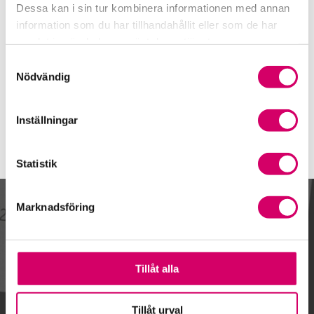
Telefon
Dessa kan i sin tur kombinera informationen med annan
070-304 22 10
information som du har tillhandahållit eller som de har
samlat in när du har använt deras tjänster.
E-post
Skicka e-post
Samtyckesval
Nödvändig
Inställningar
Statistik
Marknadsföring
Kalendarium
Tillåt alla
Gå till kalendariet
Tillåt urval