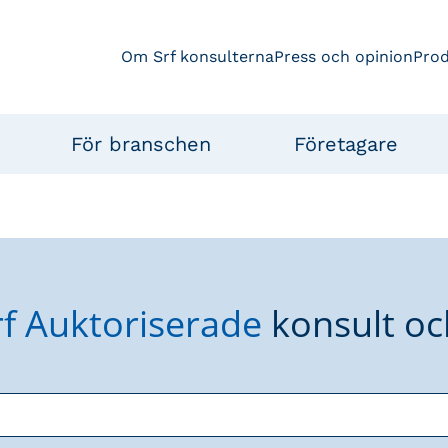
Om Srf konsulterna
Press och opinion
Pro
För branschen
Företagare
rf Auktoriserade
konsult oc