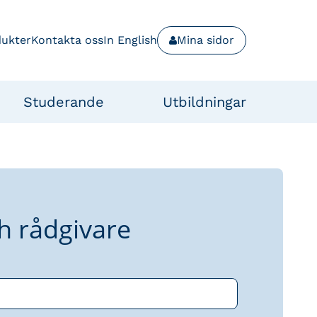
dukter
Kontakta oss
In English
Mina sidor
Studerande
Utbildningar
h rådgivare