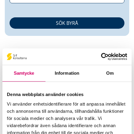
Samtycke
Information
Om
Karin Bengtsson
Denna webbplats använder cookies
Auktoriserad Redovisningskonsult
Srf
Certifierad Affärsrådgivare
Vi använder enhetsidentifierare för att anpassa innehållet
och annonserna till användarna, tillhandahålla funktioner
Account on us AB
för sociala medier och analysera vår trafik. Vi
Nacka
vidarebefordrar även sådana identifierare och annan
information från din enhet till de sociala medier och