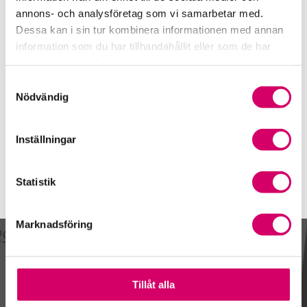
Telefon
annons- och analysföretag som vi samarbetar med.
08-121 00 500
Dessa kan i sin tur kombinera informationen med annan
Mobiltelefon
information som du har tillhandahållit eller som de har
070-874 57 70
samlat in när du har använt deras tjänster.
Samtyckesval
E-post
Nödvändig
Skicka e-post
Inställningar
Statistik
Marknadsföring
Kalendarium
Tillåt alla