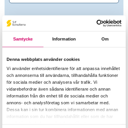
Samtycke
Information
Om
Denna webbplats använder cookies
Vi använder enhetsidentifierare för att anpassa innehållet
och annonserna till användarna, tillhandahålla funktioner
Karolina Hedström
för sociala medier och analysera vår trafik. Vi
vidarebefordrar även sådana identifierare och annan
Auktoriserad Lönekonsult
information från din enhet till de sociala medier och
annons- och analysföretag som vi samarbetar med.
Praktikertjänst Ab:s Pensionsstiftelse
Dessa kan i sin tur kombinera informationen med annan
Stockholm
information som du har tillhandahållit eller som de har
samlat in när du har använt deras tjänster.