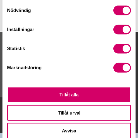
Samtyckesval
Nödvändig
Inställningar
Kalendarium
Statistik
Marknadsföring
Gå till kalendariet
Tillåt alla
Lägg till i kalender
Tillåt urval
Avvisa