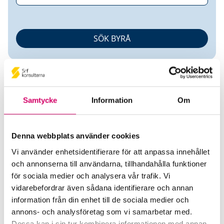
Samtycke
Information
Om
Katarina Kumar
Denna webbplats använder cookies
Vi använder enhetsidentifierare för att anpassa innehållet
Auktoriserad Lönekonsult
och annonserna till användarna, tillhandahålla funktioner
för sociala medier och analysera vår trafik. Vi
KJK Payroll Consulting AB
vidarebefordrar även sådana identifierare och annan
Stockholm
information från din enhet till de sociala medier och
annons- och analysföretag som vi samarbetar med.
Telefon
Dessa kan i sin tur kombinera informationen med annan