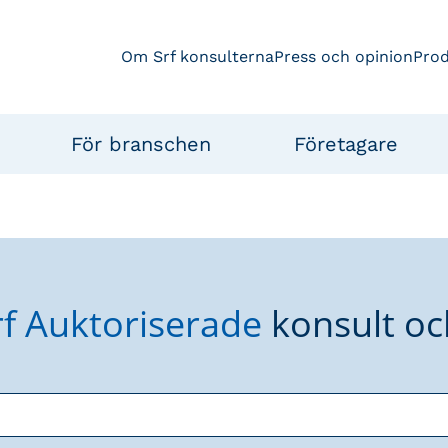
Om Srf konsulterna
Press och opinion
Pro
För branschen
Företagare
rf Auktoriserade
konsult oc