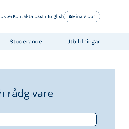
dukter
Kontakta oss
In English
Mina sidor
Studerande
Utbildningar
h rådgivare