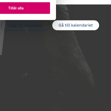
Tillåt alla
Gå till kalendariet
Lägg till i kalender