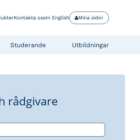
dukter
Kontakta oss
In English
Mina sidor
Studerande
Utbildningar
h rådgivare