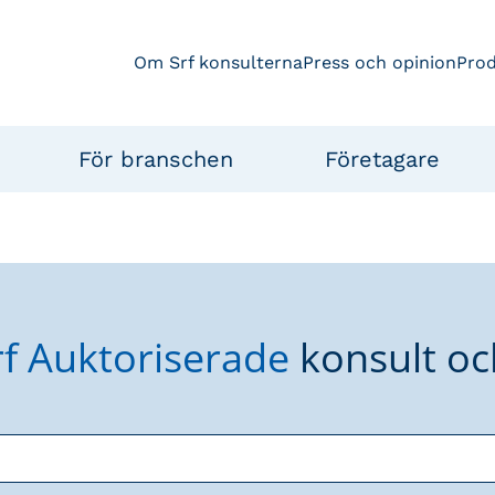
Om Srf konsulterna
Press och opinion
Pro
För branschen
Företagare
rf Auktoriserade
konsult oc