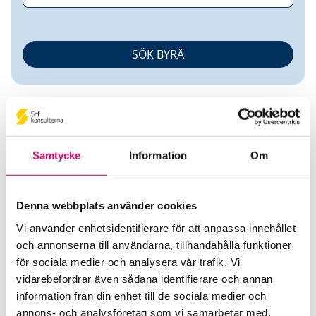
Samtycke
Information
Om
Lali Fjellström
Denna webbplats använder cookies
Auktoriserad Redovisningskonsult
Vi använder enhetsidentifierare för att anpassa innehållet
och annonserna till användarna, tillhandahålla funktioner
Srf konsulterna AB
för sociala medier och analysera vår trafik. Vi
STOCKHOLM
vidarebefordrar även sådana identifierare och annan
information från din enhet till de sociala medier och
Telefon
annons- och analysföretag som vi samarbetar med.