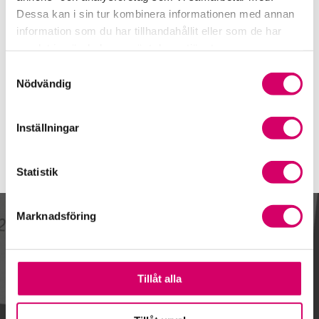
010-483 80 00
Dessa kan i sin tur kombinera informationen med annan
Mobiltelefon
information som du har tillhandahållit eller som de har
samlat in när du har använt deras tjänster.
E-post
Samtyckesval
Skicka e-post
Nödvändig
Inställningar
Statistik
Marknadsföring
Kalendarium
Tillåt alla