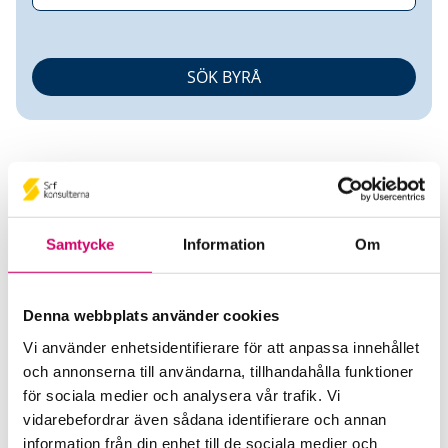
Samtycke
Information
Om
Lars Dornerus
Denna webbplats använder cookies
Auktoriserad Redovisningskonsult
Srf
Certifierad Affärsrådgivare
Vi använder enhetsidentifierare för att anpassa innehållet
och annonserna till användarna, tillhandahålla funktioner
Ekonomkonsulter i Markaryd AB
för sociala medier och analysera vår trafik. Vi
Markaryd
vidarebefordrar även sådana identifierare och annan
information från din enhet till de sociala medier och