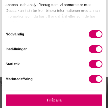
Telefon
annons- och analysföretag som vi samarbetar med.
0735-03 16 00
Dessa kan i sin tur kombinera informationen med annan
Mobiltelefon
information som du har tillhandahållit eller som de har
076-009 79 24
samlat in när du har använt deras tjänster.
Samtyckesval
E-post
Nödvändig
Skicka e-post
Inställningar
Statistik
Marknadsföring
Kalendarium
Tillåt alla