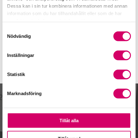
0300-68 22 61
Dessa kan i sin tur kombinera informationen med annan
Mobiltelefon
information som du har tillhandahållit eller som de har
samlat in när du har använt deras tjänster.
E-post
Samtyckesval
Skicka e-post
Nödvändig
Inställningar
Statistik
Marknadsföring
Kalendarium
Tillåt alla