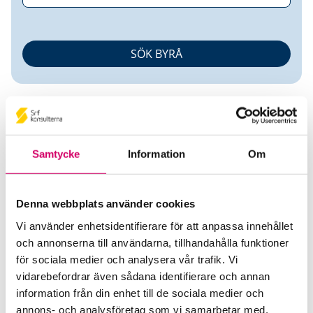
Samtycke
Information
Om
Lena Månsson
Denna webbplats använder cookies
Auktoriserad Redovisningskonsult
Vi använder enhetsidentifierare för att anpassa innehållet
och annonserna till användarna, tillhandahålla funktioner
Lena Månsson Redovisning AB
för sociala medier och analysera vår trafik. Vi
Åsa
vidarebefordrar även sådana identifierare och annan
information från din enhet till de sociala medier och
Telefon
annons- och analysföretag som vi samarbetar med.