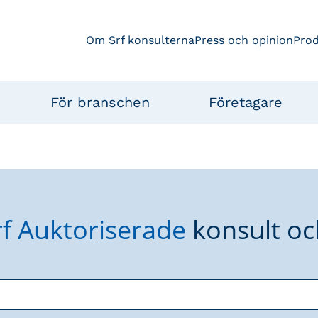
Om Srf konsulterna
Press och opinion
Pro
För branschen
Företagare
rf Auktoriserade
konsult oc