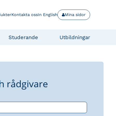
dukter
Kontakta oss
In English
Mina sidor
Studerande
Utbildningar
h rådgivare