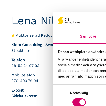
Lena Nilsson
Auktoriserad Redovisningskonsult
Srf Certifie
Samtycke
Klara Consulting i Sverige AB
Stockholm
Denna webbplats använder 
Vi använder enhetsidentifierar
Telefon
sociala medier och analysera 
08-52 24 97 93
till de sociala medier och a
Mobiltelefon
med annan information som du 
070-493 79 04
Samtyckesval
E-post
Nödvändig
Skicka e-post