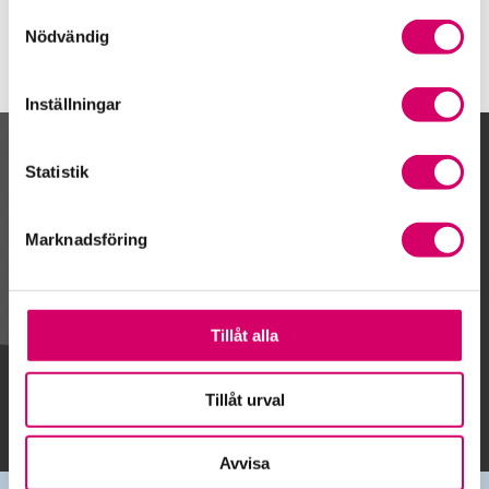
Samtyckesval
Nödvändig
Inställningar
Kalendarium
Statistik
Marknadsföring
Gå till kalendariet
Tillåt alla
Lägg till i kalender
Tillåt urval
Avvisa