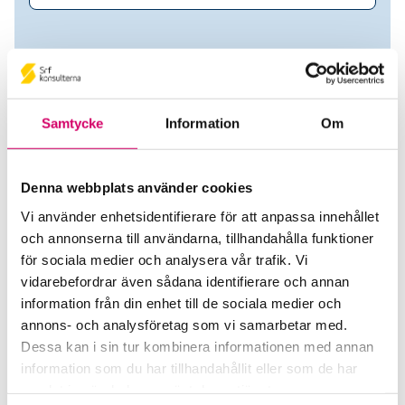
Samtycke
Information
Om
Denna webbplats använder cookies
Vi använder enhetsidentifierare för att anpassa innehållet
och annonserna till användarna, tillhandahålla funktioner
Lina Fjellstad
för sociala medier och analysera vår trafik. Vi
vidarebefordrar även sådana identifierare och annan
Auktoriserad Redovisningskonsult
information från din enhet till de sociala medier och
annons- och analysföretag som vi samarbetar med.
Stjärnan Redovisning AB
Dessa kan i sin tur kombinera informationen med annan
Stockholm
information som du har tillhandahållit eller som de har
samlat in när du har använt deras tjänster.