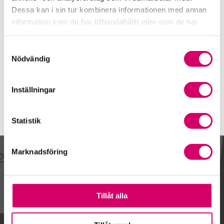
013-36 92 00
Dessa kan i sin tur kombinera informationen med annan
Mobiltelefon
information som du har tillhandahållit eller som de har
samlat in när du har använt deras tjänster.
E-post
Samtyckesval
Skicka e-post
Nödvändig
Inställningar
Statistik
Marknadsföring
Kalendarium
Tillåt alla