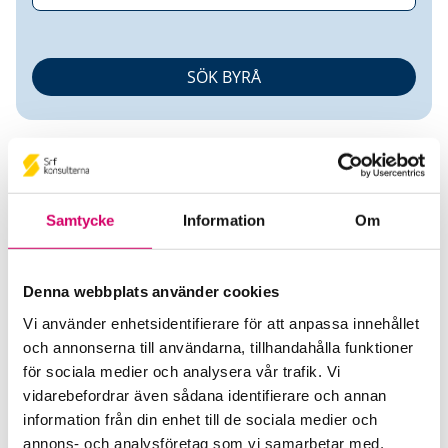
Samtycke
Information
Om
Lina Hoff
Denna webbplats använder cookies
Auktoriserad Lönekonsult
Vi använder enhetsidentifierare för att anpassa innehållet
och annonserna till användarna, tillhandahålla funktioner
UCS One Business AB
för sociala medier och analysera vår trafik. Vi
Linköping
vidarebefordrar även sådana identifierare och annan
information från din enhet till de sociala medier och
Telefon
annons- och analysföretag som vi samarbetar med.