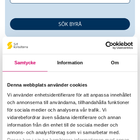
Samtycke
Information
Om
Linnea Abrahamsson
Denna webbplats använder cookies
Vi använder enhetsidentifierare för att anpassa innehållet
Auktoriserad Redovisningskonsult
och annonserna till användarna, tillhandahålla funktioner
för sociala medier och analysera vår trafik. Vi
Liab Redovisning AB
vidarebefordrar även sådana identifierare och annan
Falun
information från din enhet till de sociala medier och
annons- och analysföretag som vi samarbetar med.
Telefon
Dessa kan i sin tur kombinera informationen med annan