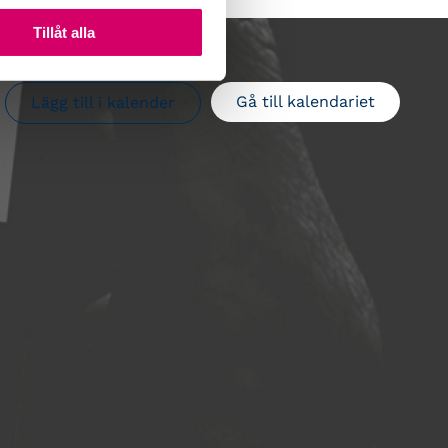
Tillåt alla
Gå till kalendariet
Lägg till i kalender