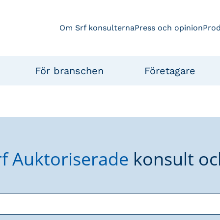
Om Srf konsulterna
Press och opinion
Pro
För branschen
Företagare
rf Auktoriserade
konsult oc