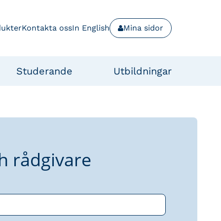
dukter
Kontakta oss
In English
Mina sidor
Studerande
Utbildningar
h rådgivare