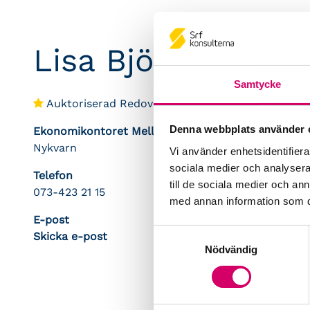
Lisa Björkhav
Samtycke
Auktoriserad Redovisningskonsult
Denna webbplats använder 
Ekonomikontoret Mellanberga AB
Nykvarn
Vi använder enhetsidentifierar
sociala medier och analysera 
Telefon
till de sociala medier och a
073-423 21 15
med annan information som du 
E-post
Samtyckesval
Skicka e-post
Nödvändig