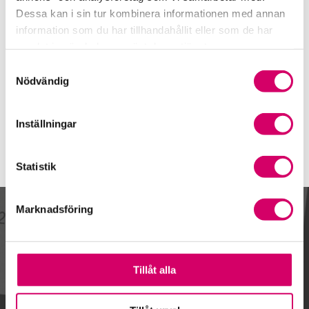
0155-21 80 30
Dessa kan i sin tur kombinera informationen med annan
Mobiltelefon
information som du har tillhandahållit eller som de har
samlat in när du har använt deras tjänster.
E-post
Samtyckesval
Skicka e-post
Nödvändig
Inställningar
Statistik
Marknadsföring
Kalendarium
Tillåt alla