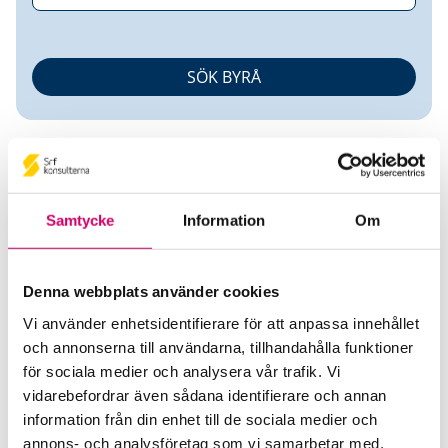
Samtycke
Information
Om
Malin Andersson
Denna webbplats använder cookies
Auktoriserad Redovisningskonsult
Vi använder enhetsidentifierare för att anpassa innehållet
och annonserna till användarna, tillhandahålla funktioner
Styvlin AB
för sociala medier och analysera vår trafik. Vi
Stockholm
vidarebefordrar även sådana identifierare och annan
information från din enhet till de sociala medier och
Telefon
annons- och analysföretag som vi samarbetar med.