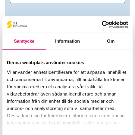
Samtycke
Information
Om
Denna webbplats använder cookies
Vi använder enhetsidentifierare för att anpassa innehållet
och annonserna till användarna, tillhandahålla funktioner
Malin Bergholtz
för sociala medier och analysera vår trafik. Vi
vidarebefordrar även sådana identifierare och annan
Auktoriserad Lönekonsult
information från din enhet till de sociala medier och
annons- och analysföretag som vi samarbetar med.
Amesto AccountHouse AB
Dessa kan i sin tur kombinera informationen med annan
Stockholm
information som du har tillhandahållit eller som de har
samlat in när du har använt deras tjänster.