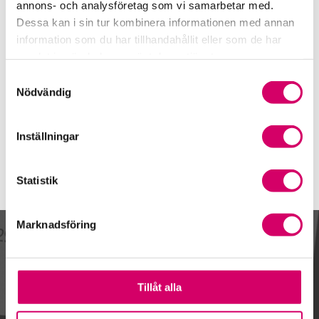
08-40 02 60 40
annons- och analysföretag som vi samarbetar med.
Dessa kan i sin tur kombinera informationen med annan
Mobiltelefon
information som du har tillhandahållit eller som de har
073-390 00 52
samlat in när du har använt deras tjänster.
E-post
Samtyckesval
Skicka e-post
Nödvändig
Inställningar
Statistik
Marknadsföring
Kalendarium
Tillåt alla