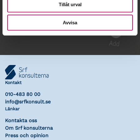
Tillåt urval
Gå till kalendariet
Avvisa
Lägg till i kalender
Kontakt
010-483 80 00
info@srfkonsult.se
Länkar
Kontakta oss
Om Srf konsulterna
Press och opinion