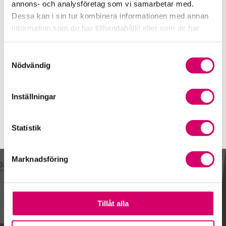
08-55 51 60 60
annons- och analysföretag som vi samarbetar med.
Dessa kan i sin tur kombinera informationen med annan
Mobiltelefon
information som du har tillhandahållit eller som de har
070-020 91 37
samlat in när du har använt deras tjänster.
E-post
Samtyckesval
Skicka e-post
Nödvändig
Inställningar
Statistik
Marknadsföring
Kalendarium
Tillåt alla