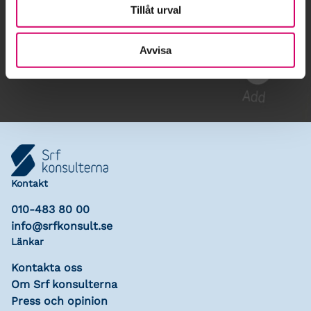
Tillåt urval
Gå till kalendariet
Avvisa
Lägg till i kalender
Kontakt
010-483 80 00
info@srfkonsult.se
Länkar
Kontakta oss
Om Srf konsulterna
Press och opinion