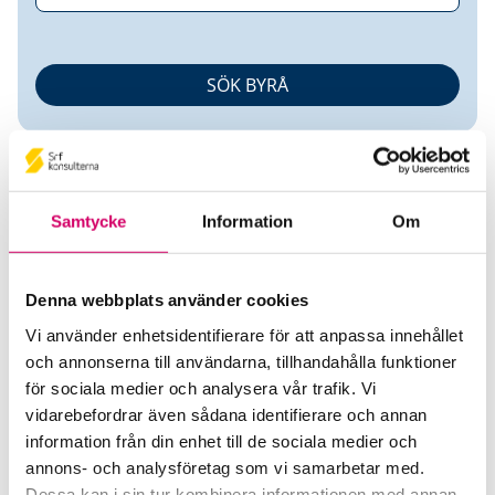
Samtycke
Information
Om
Margaretha Mäkinen
Denna webbplats använder cookies
Vi använder enhetsidentifierare för att anpassa innehållet
Auktoriserad Redovisningskonsult
och annonserna till användarna, tillhandahålla funktioner
för sociala medier och analysera vår trafik. Vi
Just Ekonomi i Enköping AB
vidarebefordrar även sådana identifierare och annan
Örsundsbro
information från din enhet till de sociala medier och
annons- och analysföretag som vi samarbetar med.
Telefon
Dessa kan i sin tur kombinera informationen med annan