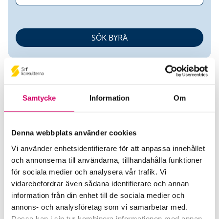
Samtycke
Information
Om
Maria Christoffersson
Denna webbplats använder cookies
Vi använder enhetsidentifierare för att anpassa innehållet
Auktoriserad Redovisningskonsult
och annonserna till användarna, tillhandahålla funktioner
för sociala medier och analysera vår trafik. Vi
M Christoffersson Redovisningsbyrå AB
vidarebefordrar även sådana identifierare och annan
Kungsbacka
information från din enhet till de sociala medier och
annons- och analysföretag som vi samarbetar med.
Telefon
Dessa kan i sin tur kombinera informationen med annan