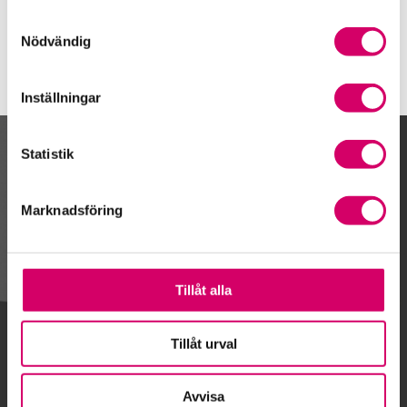
Samtyckesval
Nödvändig
Inställningar
Statistik
Kalendarium
Marknadsföring
Gå till kalendariet
Tillåt alla
Lägg till i kalender
Tillåt urval
Avvisa