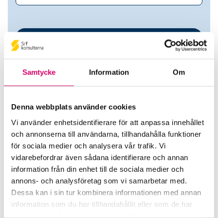
Samtycke
Information
Om
Denna webbplats använder cookies
Vi använder enhetsidentifierare för att anpassa innehållet
Maria Holböll
och annonserna till användarna, tillhandahålla funktioner
för sociala medier och analysera vår trafik. Vi
Auktoriserad Redovisningskonsult
Srf
vidarebefordrar även sådana identifierare och annan
Certifierad Affärsrådgivare
information från din enhet till de sociala medier och
annons- och analysföretag som vi samarbetar med.
Holböll Consulting AB
Dessa kan i sin tur kombinera informationen med annan
BJÖRNEBORG
information som du har tillhandahållit eller som de har
samlat in när du har använt deras tjänster.