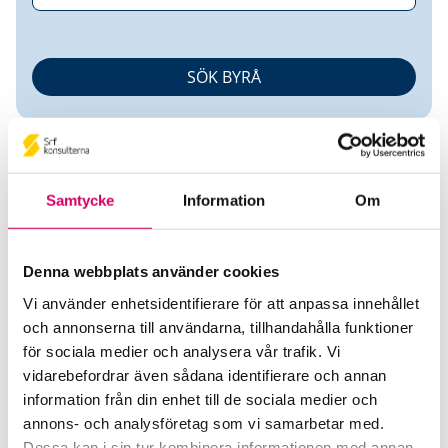
Samtycke
Information
Om
Marie Andersson
Denna webbplats använder cookies
Vi använder enhetsidentifierare för att anpassa innehållet
Auktoriserad Redovisningskonsult
och annonserna till användarna, tillhandahålla funktioner
för sociala medier och analysera vår trafik. Vi
Marie Andersson
vidarebefordrar även sådana identifierare och annan
Södertälje
information från din enhet till de sociala medier och
annons- och analysföretag som vi samarbetar med.
Telefon
Dessa kan i sin tur kombinera informationen med annan