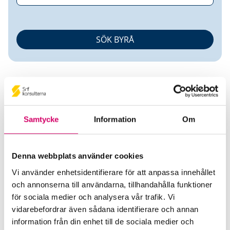
Samtycke
Information
Om
Marie Björkqvist Andersson
Denna webbplats använder cookies
Auktoriserad Redovisningskonsult
Vi använder enhetsidentifierare för att anpassa innehållet
och annonserna till användarna, tillhandahålla funktioner
LR Redovisning Revision Mora AB
för sociala medier och analysera vår trafik. Vi
Mora
vidarebefordrar även sådana identifierare och annan
Telefon
information från din enhet till de sociala medier och