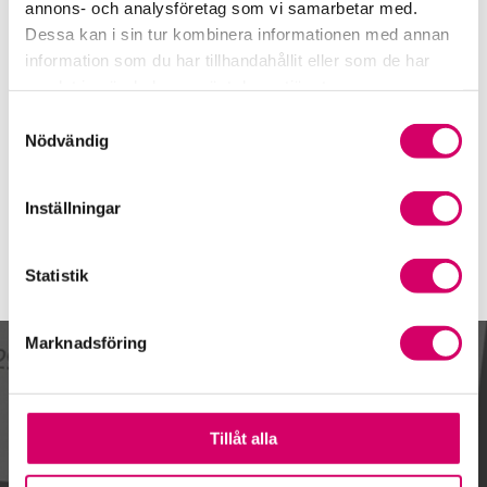
010-1450829
annons- och analysföretag som vi samarbetar med.
Dessa kan i sin tur kombinera informationen med annan
Mobiltelefon
information som du har tillhandahållit eller som de har
070-220 11 39
samlat in när du har använt deras tjänster.
E-post
Samtyckesval
Skicka e-post
Nödvändig
Inställningar
Statistik
Marknadsföring
Kalendarium
Tillåt alla