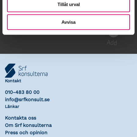
Tillåt urval
Gå till kalendariet
Avvisa
Lägg till i kalender
Kontakt
010-483 80 00
info@srfkonsult.se
Länkar
Kontakta oss
Om Srf konsulterna
Press och opinion