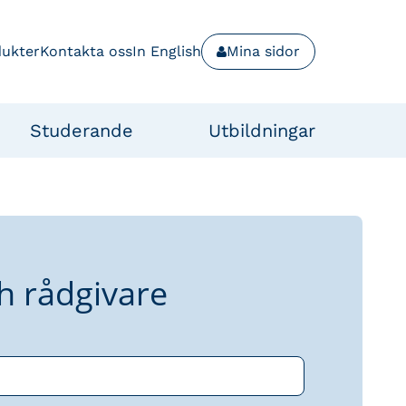
dukter
Kontakta oss
In English
Mina sidor
Studerande
Utbildningar
h rådgivare