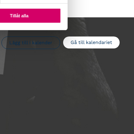
Tillåt alla
Gå till kalendariet
Lägg till i kalender