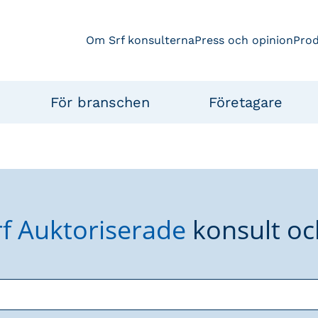
Om Srf konsulterna
Press och opinion
Pro
För branschen
Företagare
rf Auktoriserade
konsult oc