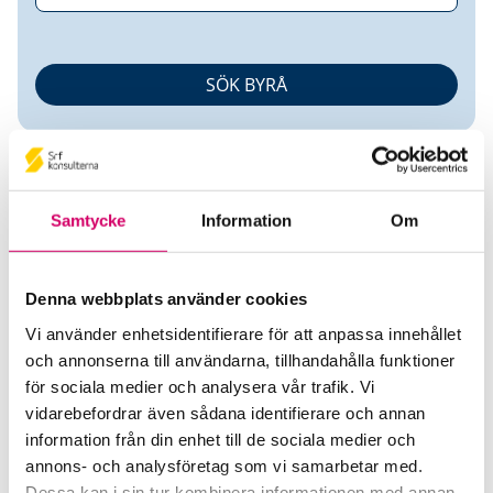
Samtycke
Information
Om
Marie Lindén
Denna webbplats använder cookies
Vi använder enhetsidentifierare för att anpassa innehållet
Auktoriserad Lönekonsult
och annonserna till användarna, tillhandahålla funktioner
för sociala medier och analysera vår trafik. Vi
Visma HRM Sverige AB
vidarebefordrar även sådana identifierare och annan
Helsingborg
information från din enhet till de sociala medier och
annons- och analysföretag som vi samarbetar med.
Telefon
Dessa kan i sin tur kombinera informationen med annan