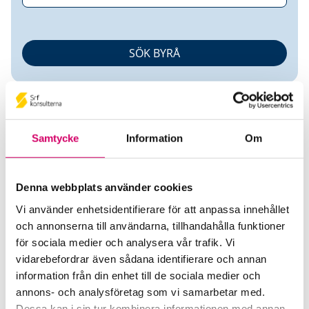
Samtycke
Information
Om
Marielle Cederblad
Denna webbplats använder cookies
Vi använder enhetsidentifierare för att anpassa innehållet
Auktoriserad Redovisningskonsult
och annonserna till användarna, tillhandahålla funktioner
för sociala medier och analysera vår trafik. Vi
Ludvig & Co AB
vidarebefordrar även sådana identifierare och annan
Visby
information från din enhet till de sociala medier och
annons- och analysföretag som vi samarbetar med.
Telefon
Dessa kan i sin tur kombinera informationen med annan