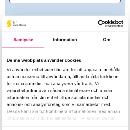
Samtycke
Information
Om
Denna webbplats använder cookies
Vi använder enhetsidentifierare för att anpassa innehållet
och annonserna till användarna, tillhandahålla funktioner
Marina Larsson
för sociala medier och analysera vår trafik. Vi
vidarebefordrar även sådana identifierare och annan
Auktoriserad Lönekonsult
information från din enhet till de sociala medier och
annons- och analysföretag som vi samarbetar med.
Tele2 Sverige AB
Dessa kan i sin tur kombinera informationen med annan
Kista
information som du har tillhandahållit eller som de har
samlat in när du har använt deras tjänster.