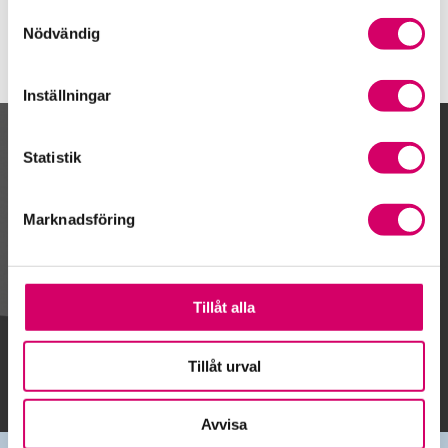
Samtyckesval
Nödvändig
Inställningar
Kalendarium
Statistik
Marknadsföring
Gå till kalendariet
Tillåt alla
Lägg till i kalender
Tillåt urval
Avvisa