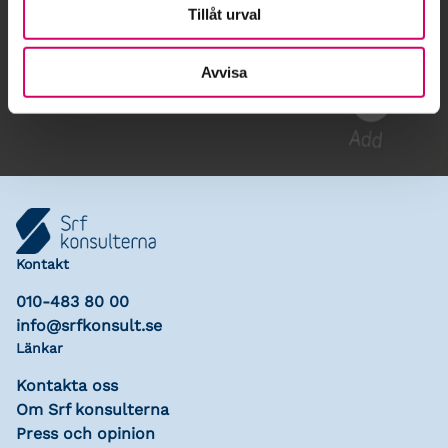
Tillåt urval
Gå till kalendariet
Avvisa
Lägg till i kalender
Kontakt
010-483 80 00
info@srfkonsult.se
Länkar
Kontakta oss
Om Srf konsulterna
Press och opinion