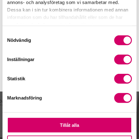
031-335 05 77
annons- och analysföretag som vi samarbetar med.
Dessa kan i sin tur kombinera informationen med annan
Mobiltelefon
information som du har tillhandahållit eller som de har
070-520 41 36
samlat in när du har använt deras tjänster.
E-post
Samtyckesval
Skicka e-post
Nödvändig
Inställningar
Statistik
Marknadsföring
Kalendarium
Tillåt alla