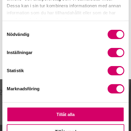
0320-20 95 60
Dessa kan i sin tur kombinera informationen med annan
Mobiltelefon
information som du har tillhandahållit eller som de har
samlat in när du har använt deras tjänster.
E-post
Samtyckesval
Skicka e-post
Nödvändig
Inställningar
Statistik
Marknadsföring
Kalendarium
Tillåt alla