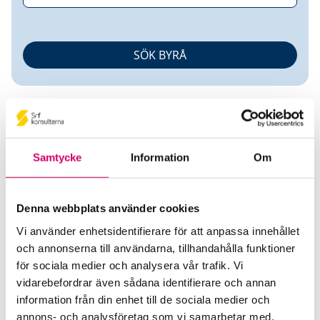
Samtycke
Information
Om
Micael Carlsson
Denna webbplats använder cookies
Auktoriserad Redovisningskonsult
Vi använder enhetsidentifierare för att anpassa innehållet
och annonserna till användarna, tillhandahålla funktioner
Ekonomipoolen i Mark AB
för sociala medier och analysera vår trafik. Vi
Skene
vidarebefordrar även sådana identifierare och annan
information från din enhet till de sociala medier och
Telefon
annons- och analysföretag som vi samarbetar med.