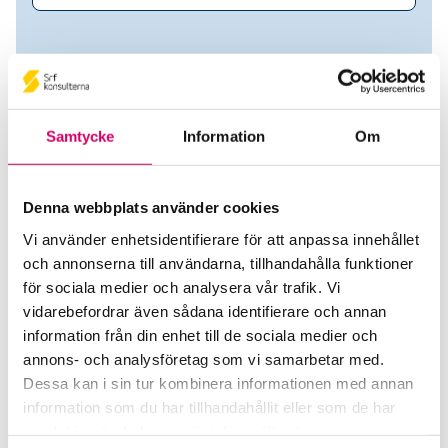
Samtycke
Information
Om
Denna webbplats använder cookies
Vi använder enhetsidentifierare för att anpassa innehållet
och annonserna till användarna, tillhandahålla funktioner
Monica Ivarsson
för sociala medier och analysera vår trafik. Vi
vidarebefordrar även sådana identifierare och annan
Auktoriserad Redovisningskonsult
information från din enhet till de sociala medier och
annons- och analysföretag som vi samarbetar med.
METRIC Accounting AB
Dessa kan i sin tur kombinera informationen med annan
Sollentuna
information som du har tillhandahållit eller som de har
samlat in när du har använt deras tjänster.