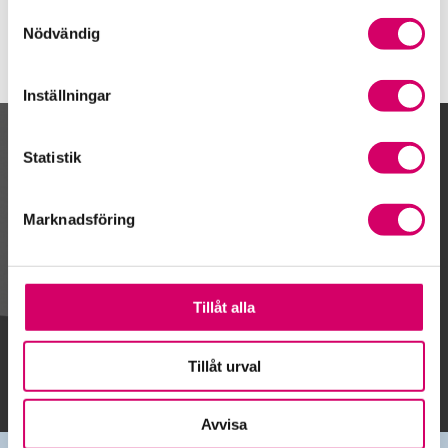
Samtyckesval
Nödvändig
Inställningar
Kalendarium
Statistik
Marknadsföring
Gå till kalendariet
Tillåt alla
Lägg till i kalender
Tillåt urval
Avvisa