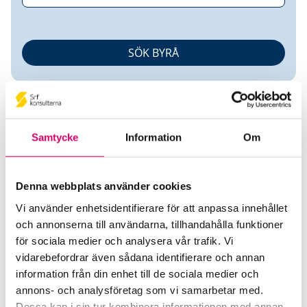
Samtycke
Information
Om
Natalia Kajerman
Denna webbplats använder cookies
Vi använder enhetsidentifierare för att anpassa innehållet
Auktoriserad Redovisningskonsult
och annonserna till användarna, tillhandahålla funktioner
för sociala medier och analysera vår trafik. Vi
Kajermans redovisning AB
vidarebefordrar även sådana identifierare och annan
Johanneshov
information från din enhet till de sociala medier och
annons- och analysföretag som vi samarbetar med.
Telefon
Dessa kan i sin tur kombinera informationen med annan