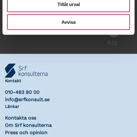
Tillåt urval
Gå till kalendariet
Avvisa
Lägg till i kalender
Kontakt
010-483 80 00
info@srfkonsult.se
Länkar
Kontakta oss
Om Srf konsulterna
Press och opinion