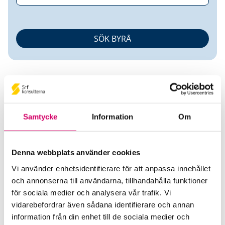
Samtycke
Information
Om
Niklas Löfvenholm
Denna webbplats använder cookies
Auktoriserad Redovisningskonsult
Vi använder enhetsidentifierare för att anpassa innehållet
och annonserna till användarna, tillhandahålla funktioner
Nils Stenbergs Redovisningsbyrå AB
för sociala medier och analysera vår trafik. Vi
Göteborg
vidarebefordrar även sådana identifierare och annan
Telefon
information från din enhet till de sociala medier och