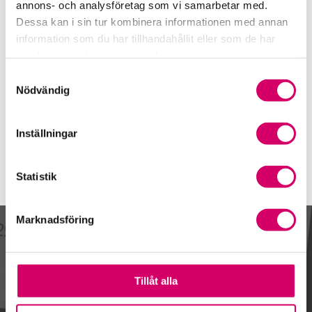
031-762 81 91
annons- och analysföretag som vi samarbetar med.
Dessa kan i sin tur kombinera informationen med annan
Mobiltelefon
information som du har tillhandahållit eller som de har
070-824 17 09
samlat in när du har använt deras tjänster.
E-post
Samtyckesval
Skicka e-post
Nödvändig
Inställningar
Statistik
Marknadsföring
Kalendarium
Tillåt alla