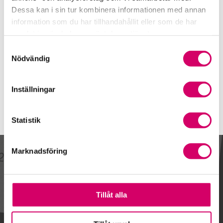
0320-20 95 60
Dessa kan i sin tur kombinera informationen med annan
Mobiltelefon
information som du har tillhandahållit eller som de har
samlat in när du har använt deras tjänster.
E-post
Samtyckesval
Skicka e-post
Nödvändig
Inställningar
Statistik
Marknadsföring
Kalendarium
Tillåt alla