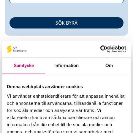
Samtycke
Information
Om
Ola Andersson
Denna webbplats använder cookies
Auktoriserad Redovisningskonsult
Vi använder enhetsidentifierare för att anpassa innehållet
och annonserna till användarna, tillhandahålla funktioner
Ekonomipoolen i Mark AB
för sociala medier och analysera vår trafik. Vi
Skene
vidarebefordrar även sådana identifierare och annan
information från din enhet till de sociala medier och
Telefon
annons- och analysföretag som vi samarbetar med.