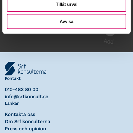
Tillåt urval
Gå till kalendariet
Avvisa
Lägg till i kalender
Kontakt
010-483 80 00
info@srfkonsult.se
Länkar
Kontakta oss
Om Srf konsulterna
Press och opinion