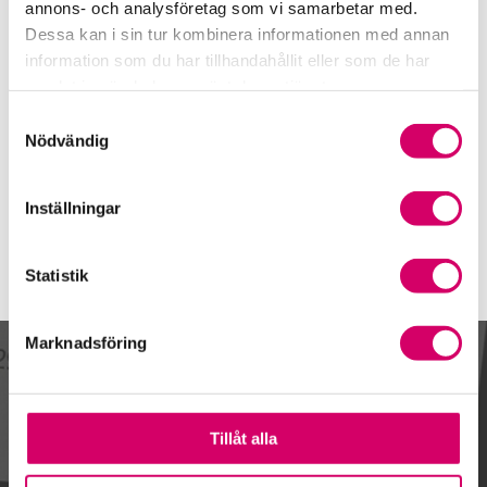
0524-262 22
annons- och analysföretag som vi samarbetar med.
Dessa kan i sin tur kombinera informationen med annan
Mobiltelefon
information som du har tillhandahållit eller som de har
070-622 68 81
samlat in när du har använt deras tjänster.
E-post
Samtyckesval
Skicka e-post
Nödvändig
Inställningar
Statistik
Marknadsföring
Kalendarium
Tillåt alla