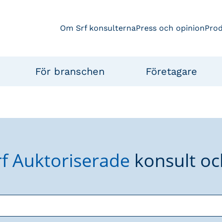
Om Srf konsulterna
Press och opinion
Pro
För branschen
Företagare
rf Auktoriserade
konsult oc