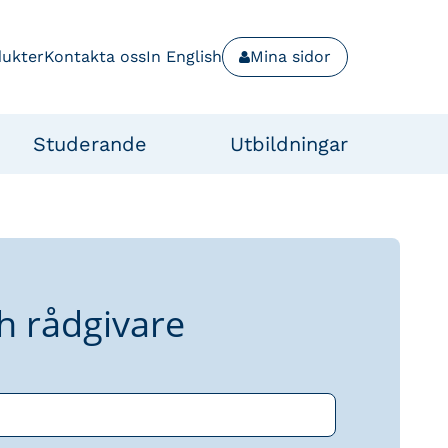
dukter
Kontakta oss
In English
Mina sidor
Studerande
Utbildningar
h rådgivare