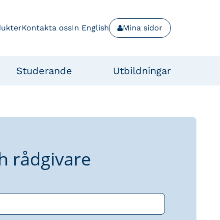
dukter
Kontakta oss
In English
Mina sidor
Studerande
Utbildningar
h rådgivare