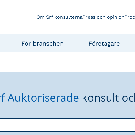
Om Srf konsulterna
Press och opinion
Pro
För branschen
Företagare
rf Auktoriserade
konsult oc