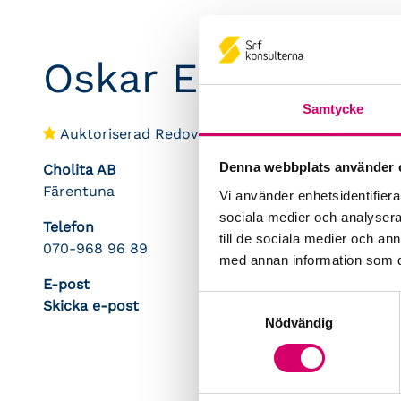
Oskar Egnér
Samtycke
Auktoriserad Redovisningskonsult
Srf Certifie
Denna webbplats använder 
Cholita AB
Färentuna
Vi använder enhetsidentifierar
sociala medier och analysera 
Telefon
till de sociala medier och a
070-968 96 89
med annan information som du 
E-post
Samtyckesval
Skicka e-post
Nödvändig