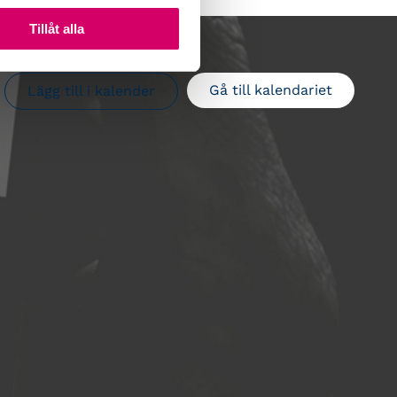
Tillåt alla
Gå till kalendariet
Lägg till i kalender