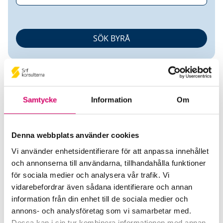
Samtycke
Information
Om
Patricia Buske
Denna webbplats använder cookies
Vi använder enhetsidentifierare för att anpassa innehållet
Auktoriserad Redovisningskonsult
och annonserna till användarna, tillhandahålla funktioner
för sociala medier och analysera vår trafik. Vi
Busec AB
vidarebefordrar även sådana identifierare och annan
Älta
information från din enhet till de sociala medier och
annons- och analysföretag som vi samarbetar med.
Telefon
Dessa kan i sin tur kombinera informationen med annan