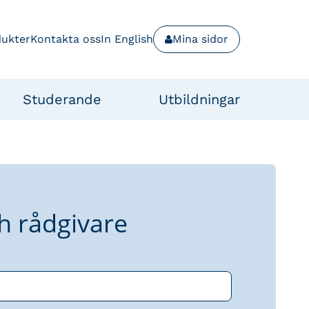
dukter
Kontakta oss
In English
Mina sidor
Studerande
Utbildningar
h rådgivare