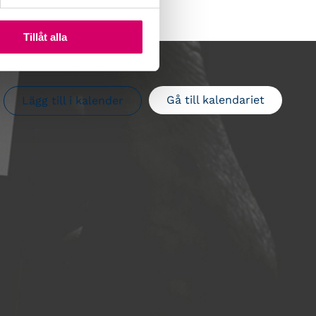
Tillåt alla
Gå till kalendariet
Lägg till i kalender