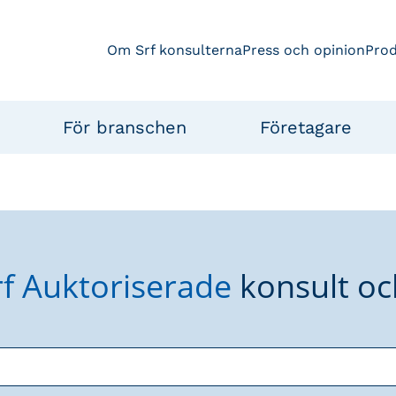
Om Srf konsulterna
Press och opinion
Pro
För branschen
Företagare
rf Auktoriserade
konsult oc