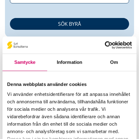
Samtycke
Information
Om
Peter Jakobsson
Denna webbplats använder cookies
Vi använder enhetsidentifierare för att anpassa innehållet
Auktoriserad Redovisningskonsult
och annonserna till användarna, tillhandahålla funktioner
för sociala medier och analysera vår trafik. Vi
Peter Jakobsson
vidarebefordrar även sådana identifierare och annan
Horn
information från din enhet till de sociala medier och
annons- och analysföretag som vi samarbetar med.
Telefon
Dessa kan i sin tur kombinera informationen med annan