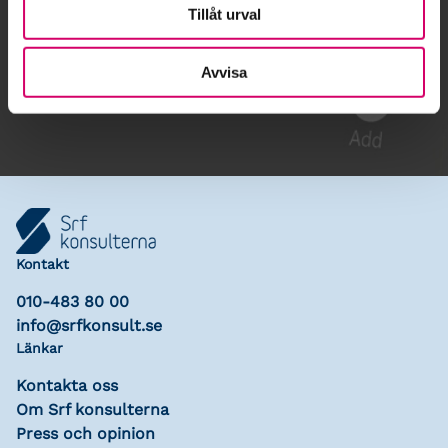
Tillåt urval
Gå till kalendariet
Avvisa
Lägg till i kalender
Kontakt
010-483 80 00
info@srfkonsult.se
Länkar
Kontakta oss
Om Srf konsulterna
Press och opinion