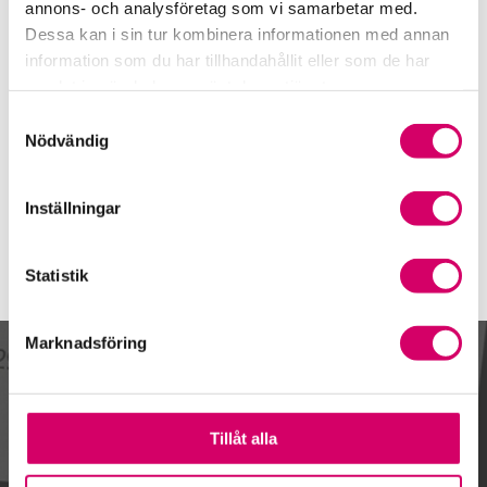
0582-887 03
annons- och analysföretag som vi samarbetar med.
Dessa kan i sin tur kombinera informationen med annan
Mobiltelefon
information som du har tillhandahållit eller som de har
070-748 33 61
samlat in när du har använt deras tjänster.
E-post
Samtyckesval
Skicka e-post
Nödvändig
Inställningar
Statistik
Marknadsföring
Kalendarium
Tillåt alla