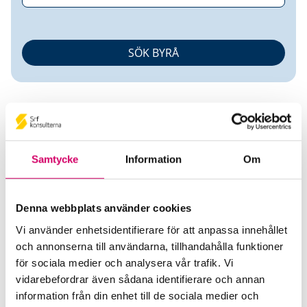
Samtycke
Information
Om
Reine Karlsson
Denna webbplats använder cookies
Auktoriserad Redovisningskonsult
Vi använder enhetsidentifierare för att anpassa innehållet
och annonserna till användarna, tillhandahålla funktioner
Aktiv Planering Småföretagskonsult AB
för sociala medier och analysera vår trafik. Vi
Upplands Väsby
vidarebefordrar även sådana identifierare och annan
Telefon
information från din enhet till de sociala medier och