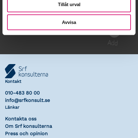
Tillåt urval
Gå till kalendariet
Avvisa
Lägg till i kalender
Kontakt
010-483 80 00
info@srfkonsult.se
Länkar
Kontakta oss
Om Srf konsulterna
Press och opinion