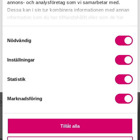
08-590 795 56
annons- och analysföretag som vi samarbetar med.
Dessa kan i sin tur kombinera informationen med annan
Mobiltelefon
information som du har tillhandahållit eller som de har
0708-67 95 56
samlat in när du har använt deras tjänster.
E-post
Samtyckesval
Skicka e-post
Nödvändig
Inställningar
Statistik
Marknadsföring
Kalendarium
Tillåt alla