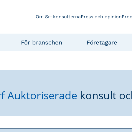
Om Srf konsulterna
Press och opinion
Pro
För branschen
Företagare
rf Auktoriserade
konsult oc