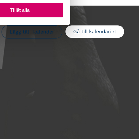
Tillåt alla
Gå till kalendariet
Lägg till i kalender