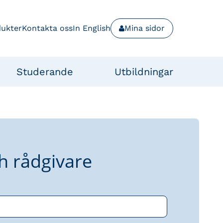
dukter
Kontakta oss
In English
Mina sidor
Studerande
Utbildningar
h rådgivare