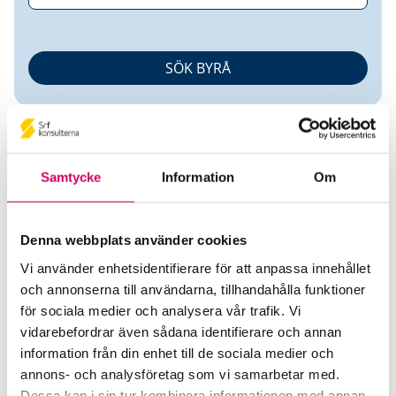
Samtycke
Information
Om
Rico Nadarevic
Denna webbplats använder cookies
Vi använder enhetsidentifierare för att anpassa innehållet
Auktoriserad Redovisningskonsult
och annonserna till användarna, tillhandahålla funktioner
för sociala medier och analysera vår trafik. Vi
RN Redovisning & Konsultation AB
vidarebefordrar även sådana identifierare och annan
Helsingborg
information från din enhet till de sociala medier och
annons- och analysföretag som vi samarbetar med.
Telefon
Dessa kan i sin tur kombinera informationen med annan