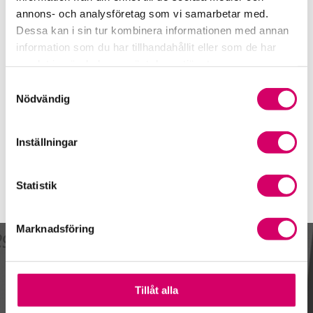
Telefon
annons- och analysföretag som vi samarbetar med.
021-38 05 00
Dessa kan i sin tur kombinera informationen med annan
Mobiltelefon
information som du har tillhandahållit eller som de har
073-652 56 60
samlat in när du har använt deras tjänster.
Samtyckesval
E-post
Nödvändig
Skicka e-post
Inställningar
Statistik
Marknadsföring
Kalendarium
Tillåt alla