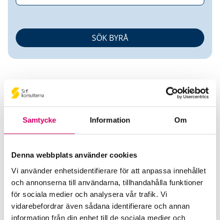
Samtycke
Information
Om
Robert Lindholm
Denna webbplats använder cookies
Auktoriserad Redovisningskonsult
Srf
Certifierad Affärsrådgivare
Vi använder enhetsidentifierare för att anpassa innehållet
och annonserna till användarna, tillhandahålla funktioner
Klara Consulting Västerås AB
för sociala medier och analysera vår trafik. Vi
Stockholm
vidarebefordrar även sådana identifierare och annan
information från din enhet till de sociala medier och