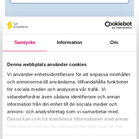
Samtycke
Information
Om
Denna webbplats använder cookies
Vi använder enhetsidentifierare för att anpassa innehållet
och annonserna till användarna, tillhandahålla funktioner
Ronny Lindeberg
för sociala medier och analysera vår trafik. Vi
vidarebefordrar även sådana identifierare och annan
Auktoriserad Redovisningskonsult
information från din enhet till de sociala medier och
annons- och analysföretag som vi samarbetar med.
Ronnys Ekonomibyrå i Dalarna AB
Dessa kan i sin tur kombinera informationen med annan
Borlänge
information som du har tillhandahållit eller som de har
samlat in när du har använt deras tjänster.