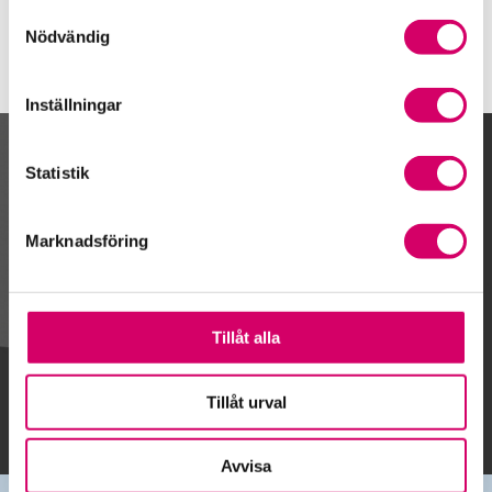
Samtyckesval
Nödvändig
Inställningar
Kalendarium
Statistik
Marknadsföring
Gå till kalendariet
Tillåt alla
Lägg till i kalender
Tillåt urval
Avvisa