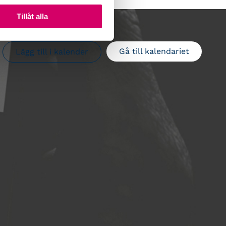
Tillåt alla
Gå till kalendariet
Lägg till i kalender