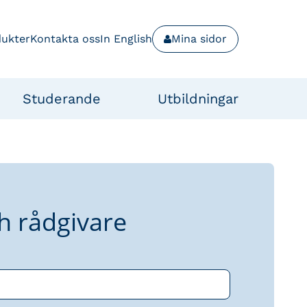
dukter
Kontakta oss
In English
Mina sidor
Studerande
Utbildningar
h rådgivare