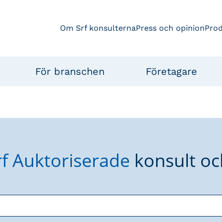
Om Srf konsulterna
Press och opinion
Pro
För branschen
Företagare
rf Auktoriserade
konsult oc