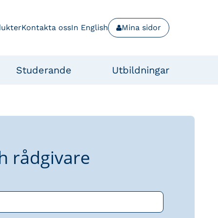
dukter
Kontakta oss
In English
Mina sidor
Studerande
Utbildningar
h rådgivare