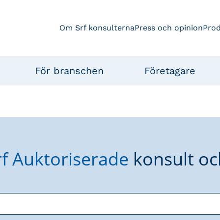
Om Srf konsulterna
Press och opinion
Pro
För branschen
Företagare
rf Auktoriserade
konsult oc