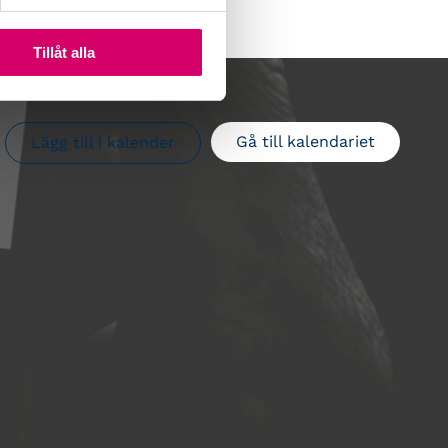
Tillåt alla
Gå till kalendariet
Lägg till i kalender